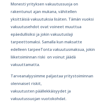
Monesti yrityksen vakuutussuoja on
rakentunut ajan mukana, vähitellen
yksittäisiä vakuutuksia lisäten. Tämän vuoksi
vakuutusehdot ovat voineet muuttua
epäedullisiksi ja
jokin vakuutuslaji
tarpeettomaksi
. Samalla kun maksatte
edelleen tarpeeTonta vakuutusmaksua, jokin
liiketoiminnan riski on voinut jäädä
vakuuttamatta.
Tarveanalyysimme paljastaa
yritystoiminnan
olennaiset riskit,
vakuutusten
päällekkäisyydet ja
vakuutussuojan vuotokohdat.