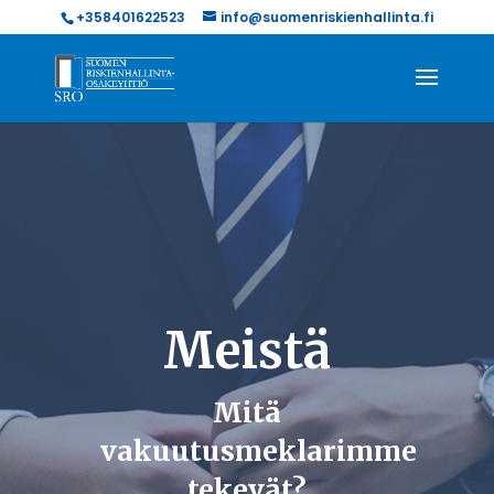
+358401622523
info@suomenriskienhallinta.fi
Meistä
Mitä
vakuutusmeklarimme
tekevät?