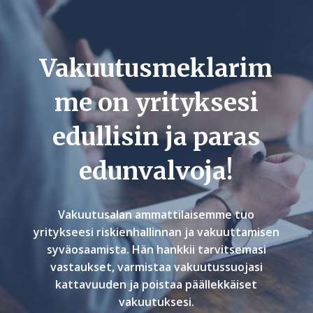
Vakuutusmeklarim
me on yrityksesi
edullisin ja paras
edunvalvoja!
Vakuutusalan ammattilaisemme tuo
yritykseesi riskienhallinnan ja vakuuttamisen
syväosaamista. Hän hankkii tarvitsemasi
vastaukset, varmistaa vakuutussuojasi
kattavuuden ja poistaa päällekkäiset
vakuutuksesi.