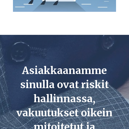
Asiakkaanamme
sinulla ovat riskit
hallinnassa,
vakuutukset oikein
mitoitetut ja