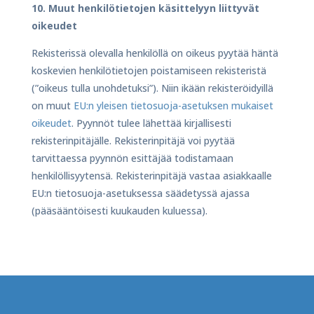
10. Muut henkilötietojen käsittelyyn liittyvät
oikeudet
Rekisterissä olevalla henkilöllä on oikeus pyytää häntä
koskevien henkilötietojen poistamiseen rekisteristä
(”oikeus tulla unohdetuksi”). Niin ikään rekisteröidyillä
on muut
EU:n yleisen tietosuoja-asetuksen mukaiset
oikeudet
. Pyynnöt tulee lähettää kirjallisesti
rekisterinpitäjälle. Rekisterinpitäjä voi pyytää
tarvittaessa pyynnön esittäjää todistamaan
henkilöllisyytensä. Rekisterinpitäjä vastaa asiakkaalle
EU:n tietosuoja-asetuksessa säädetyssä ajassa
(pääsääntöisesti kuukauden kuluessa).