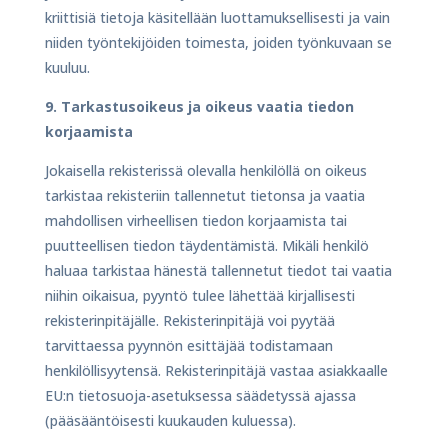
kriittisiä tietoja käsitellään luottamuksellisesti ja vain
niiden työntekijöiden toimesta, joiden työnkuvaan se
kuuluu.
9. Tarkastusoikeus ja oikeus vaatia tiedon
korjaamista
Jokaisella rekisterissä olevalla henkilöllä on oikeus
tarkistaa rekisteriin tallennetut tietonsa ja vaatia
mahdollisen virheellisen tiedon korjaamista tai
puutteellisen tiedon täydentämistä. Mikäli henkilö
haluaa tarkistaa hänestä tallennetut tiedot tai vaatia
niihin oikaisua, pyyntö tulee lähettää kirjallisesti
rekisterinpitäjälle. Rekisterinpitäjä voi pyytää
tarvittaessa pyynnön esittäjää todistamaan
henkilöllisyytensä. Rekisterinpitäjä vastaa asiakkaalle
EU:n tietosuoja-asetuksessa säädetyssä ajassa
(pääsääntöisesti kuukauden kuluessa).