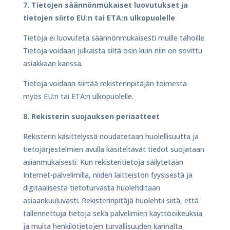
7. Tietojen säännönmukaiset luovutukset ja
tietojen siirto EU:n tai ETA:n ulkopuolelle
Tietoja ei luovuteta säännönmukaisesti muille tahoille.
Tietoja voidaan julkaista siltä osin kuin niin on sovittu
asiakkaan kanssa.
Tietoja voidaan siirtää rekisterinpitäjän toimesta
myös EU:n tai ETA:n ulkopuolelle.
8. Rekisterin suojauksen periaatteet
Rekisterin käsittelyssä noudatetaan huolellisuutta ja
tietojärjestelmien avulla käsiteltävät tiedot suojataan
asianmukaisesti. Kun rekisteritietoja säilytetään
Internet-palvelimilla, niiden laitteiston fyysisestä ja
digitaalisesta tietoturvasta huolehditaan
asiaankuuluvasti. Rekisterinpitäjä huolehtii siitä, että
tallennettuja tietoja sekä palvelimien käyttöoikeuksia
ja muita henkilötietojen turvallisuuden kannalta